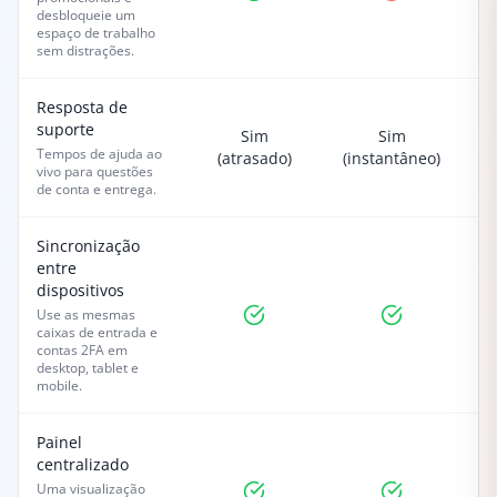
desbloqueie um
espaço de trabalho
sem distrações.
Resposta de
suporte
Sim
Sim
Tempos de ajuda ao
(atrasado)
(instantâneo)
(i
vivo para questões
de conta e entrega.
Sincronização
entre
dispositivos
Use as mesmas
caixas de entrada e
contas 2FA em
desktop, tablet e
mobile.
Painel
centralizado
Uma visualização