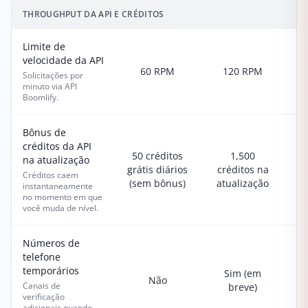
THROUGHPUT DA API E CRÉDITOS
Limite de
velocidade da API
60 RPM
120 RPM
Solicitações por
minuto via API
Boomlify.
Bônus de
créditos da API
50 créditos
1,500
na atualização
grátis diários
créditos na
c
Créditos caem
(sem bônus)
atualização
a
instantaneamente
no momento em que
você muda de nível.
Números de
telefone
temporários
Sim (em
Não
Canais de
breve)
verificação
adicionais quando