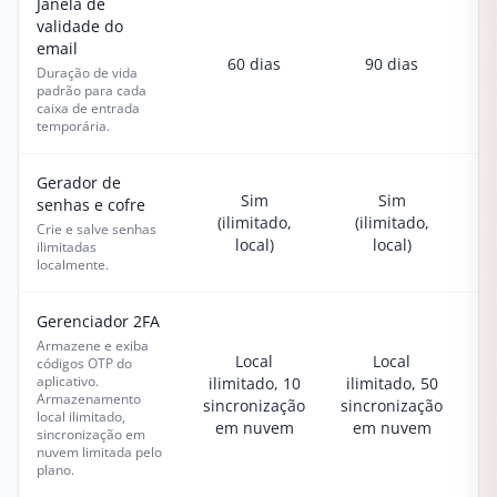
Janela de
validade do
email
60 dias
90 dias
Duração de vida
padrão para cada
caixa de entrada
temporária.
Gerador de
Sim
Sim
senhas e cofre
(ilimitado,
(ilimitado,
Crie e salve senhas
local)
local)
ilimitadas
localmente.
Gerenciador 2FA
Armazene e exiba
Local
Local
códigos OTP do
aplicativo.
ilimitado, 10
ilimitado, 50
il
Armazenamento
sincronização
sincronização
si
local ilimitado,
em nuvem
em nuvem
sincronização em
nuvem limitada pelo
plano.