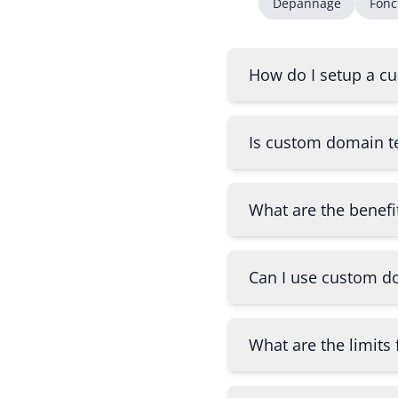
Dépannage
Fonc
How do I setup a c
Is custom domain t
What are the benef
Can I use custom d
What are the limit