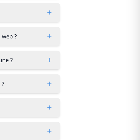
s web ?
une ?
 ?