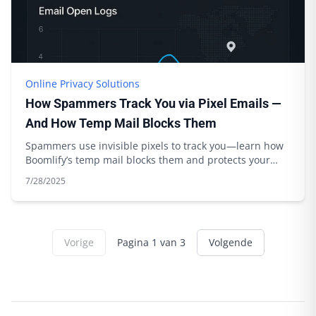
Online Privacy Solutions
How Spammers Track You via Pixel Emails —
And How Temp Mail Blocks Them
Spammers use invisible pixels to track you—learn how
Boomlify’s temp mail blocks them and protects your
privacy. Expert tips inside.
7/28/2025
Vorige
Pagina
1
van
3
Volgende